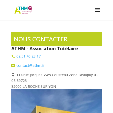
NOUS CONTACTER
ATHM - Association Tutélaire
02 51 46 23 17

contact@athm.fr

114 rue Jacques Yves Cousteau Zone Beaupuy 4 -

CS 89723
85000 LA ROCHE SUR YON